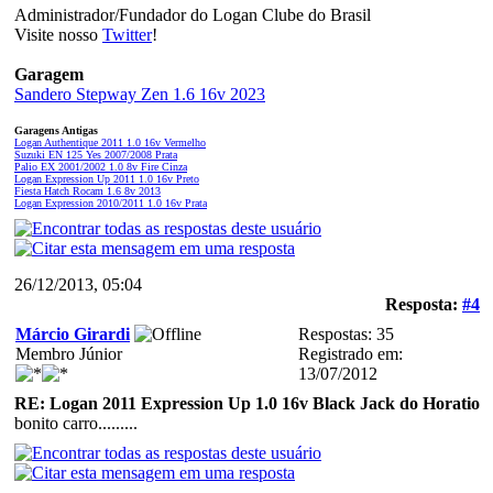
Administrador/Fundador do Logan Clube do Brasil
Visite nosso
Twitter
!
Garagem
Sandero Stepway Zen 1.6 16v 2023
Garagens Antigas
Logan Authentique 2011 1.0 16v Vermelho
Suzuki EN 125 Yes 2007/2008 Prata
Palio EX 2001/2002 1.0 8v Fire Cinza
Logan Expression Up 2011 1.0 16v Preto
Fiesta Hatch Rocam 1.6 8v 2013
Logan Expression 2010/2011 1.0 16v Prata
26/12/2013, 05:04
Resposta:
#4
Márcio Girardi
Respostas: 35
Membro Júnior
Registrado em:
13/07/2012
RE: Logan 2011 Expression Up 1.0 16v Black Jack do Horatio
bonito carro.........