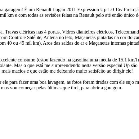
a na garagem! É um Renault Logan 2011 Expression Up 1.0 16v Preto já
 km e com todas as revisões feitas na Renault pelo até então único don
a, Travas elétricas nas 4 portas, Vidros dianteiros elétricos, Telecoman
m Controle Satélite, Antena no teto, Maçanetas pintadas na cor do car
m 40 ou 45 mil km), Aros das saídas de ar e Maçanetas internas pintad
 excelente consumo (estou fazendo na gasolina uma média de 15,1 km/l 
volante. Mas o que está me surpreendendo nesta versão especial Up são 
ais macios e que estão me deixando muito satisfeito ao dirigir ele!
 ele para fazer uma boa lavagem, as fotos foram tiradas com ele sujo m
s mas vou começar pelas últimas que tirei, para abrir a garagem.