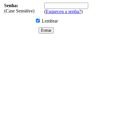
Senha:
(Case Sensitive)
(
Esqueceu a senha?
)
Lembrar