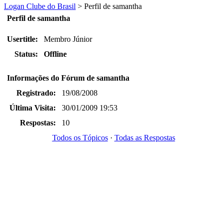
Logan Clube do Brasil
>
Perfil de samantha
Perfil de samantha
Usertitle:
Membro Júnior
Status:
Offline
Informações do Fórum de samantha
Registrado:
19/08/2008
Última Visita:
30/01/2009 19:53
Respostas:
10
Todos os Tópicos
·
Todas as Respostas