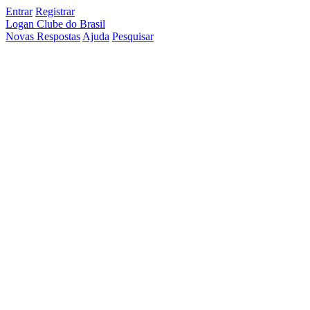
Entrar
Registrar
Logan Clube do Brasil
Novas Respostas
Ajuda
Pesquisar