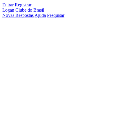
Entrar
Registrar
Logan Clube do Brasil
Novas Respostas
Ajuda
Pesquisar