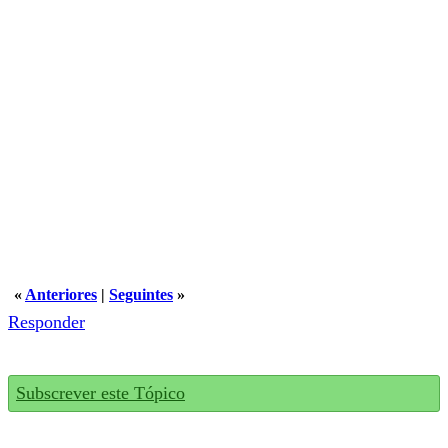
«
Anteriores
|
Seguintes
»
Responder
Subscrever este Tópico